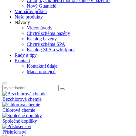
Chlor, kyslík nebo modrá skalice v bazénu?
Nový Guanicid
Vodnářův příběh
Naše produkty
Návody
Videonávody
Chytré schéma bazény
Katalog bazény
Chytré schéma SPA
Katalog SPA a whirlpool
Rady a tipy
Kontakt
Kontaktní údaje
Mapa prodejců
Bezchlorová chemie
Chlorová chemie
Společné doplňky
Příslušenství