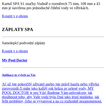
Kartuš SPA S1 značky Vodnář o rozměrech 75 mm, 108 mm a 43
mm je navržena pro jednoduché čištění vody ve vířivkách.
Koupit v e-shopu
ZÁPLATY SPA
Samolepící podvodní záplaty
Koupit v e-shopu
My Pool Doctor
Aplikace to vyřeší za Vás
Ať už jste pokročilý uživatel anebo jste právě bazén nebo vířivku
zprovoznili či máte jako každý rok hrůzu ze zelené vody, MY
POOL DOCTOR je pro Vás! Budeme Vám průvodcem, jak
dosáhnout toho, aby Vaše voda byla čistá jako lesní studánka, jak
řešit problémy, čeho se vyvarovat a na co rozhodně nezapomenout.