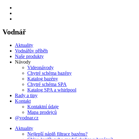
Vodnář
Aktuality
Vodnářův příběh
Naše produkty
Návody
Videonávody
Chytré schéma bazény
Katalog bazény
Chytré schéma SPA
Katalog SPA a whirlpool
Rady a tipy
Kontakt
Kontaktní údaje
Mapa prodejců
@vodnar.cz
Aktuality
Nejlepší náplň filtrace bazénu?