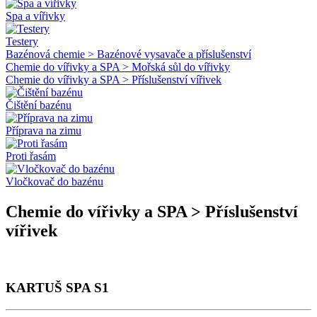
Spa a vířivky
Testery
Bazénová chemie > Bazénové vysavače a příslušenství
Chemie do vířivky a SPA > Mořská sůl do vířivky
Chemie do vířivky a SPA > Příslušenství vířivek
Čištění bazénu
Příprava na zimu
Proti řasám
Vločkovač do bazénu
Chemie do vířivky a SPA > Příslušenství
vířivek
KARTUŠ SPA S1