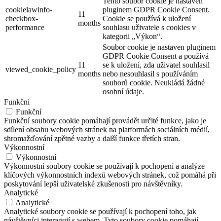
Tento soubor cookie je nastaven
cookielawinfo-
pluginem GDPR Cookie Consent.
11
checkbox-
Cookie se používá k uložení
months
performance
souhlasu uživatele s cookies v
kategorii „Výkon“.
Soubor cookie je nastaven pluginem
GDPR Cookie Consent a používá
11
se k uložení, zda uživatel souhlasil
viewed_cookie_policy
months
nebo nesouhlasil s používáním
souborů cookie. Neukládá žádné
osobní údaje.
Funkční
Funkční
Funkční soubory cookie pomáhají provádět určité funkce, jako je
sdílení obsahu webových stránek na platformách sociálních médií,
shromažďování zpětné vazby a další funkce třetích stran.
Výkonnostní
Výkonnostní
Výkonnostní soubory cookie se používají k pochopení a analýze
klíčových výkonnostních indexů webových stránek, což pomáhá při
poskytování lepší uživatelské zkušenosti pro návštěvníky.
Analytické
Analytické
Analytické soubory cookie se používají k pochopení toho, jak
návštěvníci interagují s webem. Tyto soubory cookie pomáhají