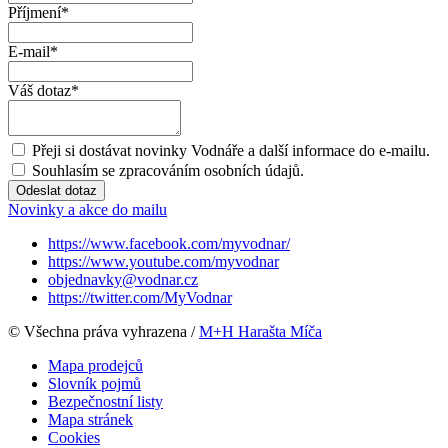
Příjmení
*
E-mail
*
Váš dotaz
*
Přeji si dostávat novinky Vodnáře a další informace do e-mailu.
Souhlasím se zpracováním osobních údajů.
Odeslat dotaz
Novinky a akce do mailu
https://www.facebook.com/myvodnar/
https://www.youtube.com/myvodnar
objednavky@vodnar.cz
https://twitter.com/MyVodnar
© Všechna práva vyhrazena /
M+H Harašta Míča
Mapa prodejců
Slovník pojmů
Bezpečnostní listy
Mapa stránek
Cookies