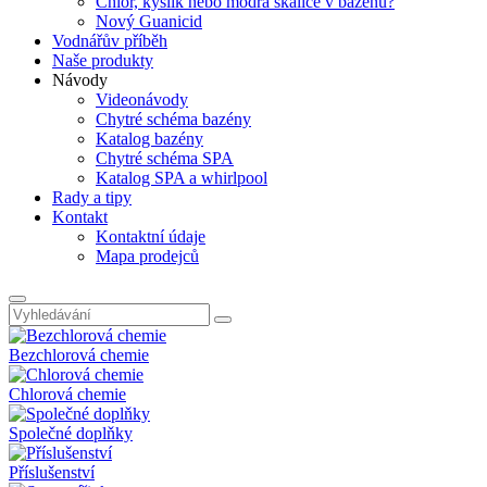
Chlor, kyslík nebo modrá skalice v bazénu?
Nový Guanicid
Vodnářův příběh
Naše produkty
Návody
Videonávody
Chytré schéma bazény
Katalog bazény
Chytré schéma SPA
Katalog SPA a whirlpool
Rady a tipy
Kontakt
Kontaktní údaje
Mapa prodejců
Bezchlorová chemie
Chlorová chemie
Společné doplňky
Příslušenství