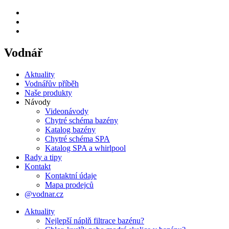
Vodnář
Aktuality
Vodnářův příběh
Naše produkty
Návody
Videonávody
Chytré schéma bazény
Katalog bazény
Chytré schéma SPA
Katalog SPA a whirlpool
Rady a tipy
Kontakt
Kontaktní údaje
Mapa prodejců
@vodnar.cz
Aktuality
Nejlepší náplň filtrace bazénu?