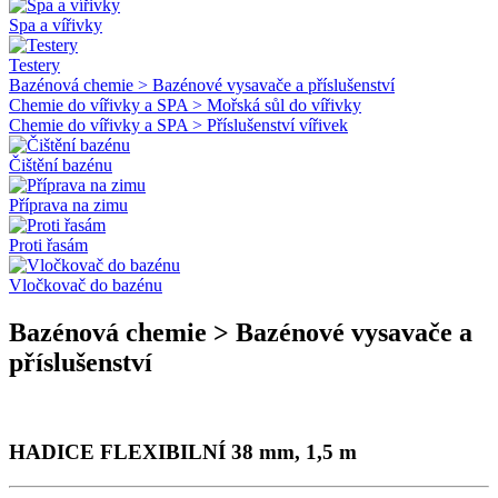
Spa a vířivky
Testery
Bazénová chemie > Bazénové vysavače a příslušenství
Chemie do vířivky a SPA > Mořská sůl do vířivky
Chemie do vířivky a SPA > Příslušenství vířivek
Čištění bazénu
Příprava na zimu
Proti řasám
Vločkovač do bazénu
Bazénová chemie > Bazénové vysavače a
příslušenství
HADICE FLEXIBILNÍ 38 mm, 1,5 m