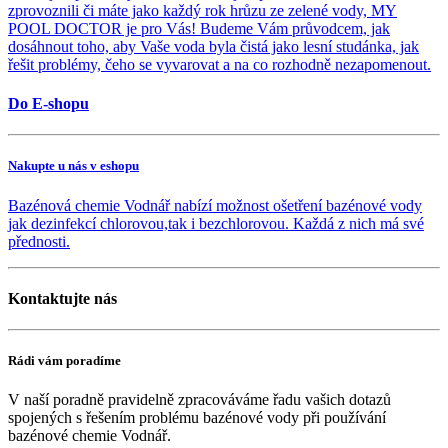
zprovoznili či máte jako každý rok hrůzu ze zelené vody, MY
POOL DOCTOR je pro Vás! Budeme Vám průvodcem, jak
dosáhnout toho, aby Vaše voda byla čistá jako lesní studánka, jak
řešit problémy, čeho se vyvarovat a na co rozhodně nezapomenout.
Do E-shopu
Nakupte u nás v eshopu
Bazénová chemie Vodnář nabízí možnost ošetření bazénové vody
jak dezinfekcí chlorovou,tak i bezchlorovou. Každá z nich má své
přednosti.
Kontaktujte nás
Rádi vám poradíme
V naší poradně pravidelně zpracováváme řadu vašich dotazů
spojených s řešením problému bazénové vody při používání
bazénové chemie Vodnář.