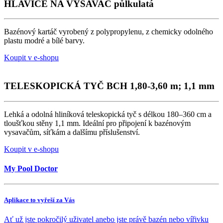
HLAVICE NA VYSAVAČ půlkulatá
Bazénový kartáč vyrobený z polypropylenu, z chemicky odolného
plastu modré a bílé barvy.
Koupit v e-shopu
TELESKOPICKÁ TYČ BCH 1,80-3,60 m; 1,1 mm
Lehká a odolná hliníková teleskopická tyč s délkou 180–360 cm a
tloušťkou stěny 1,1 mm. Ideální pro připojení k bazénovým
vysavačům, síťkám a dalšímu příslušenství.
Koupit v e-shopu
My Pool Doctor
Aplikace to vyřeší za Vás
Ať už jste pokročilý uživatel anebo jste právě bazén nebo vířivku